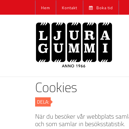
Hem
Kontakt
Boka tid
Cookies
DELA:
När du besöker vår webbplats samlar
och som samlar in besöksstatistik.