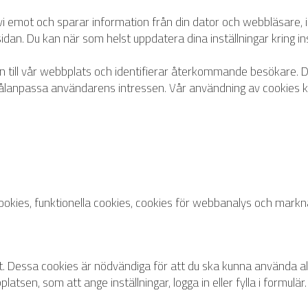
 emot och sparar information från din dator och webbläsare, in
an. Du kan när som helst uppdatera dina inställningar kring in
gen till vår webbplats och identifierar återkommande besökare.
npassa användarens intressen. Vår användning av cookies kopp
okies, funktionella cookies
,
cookies för webbanalys
och
markna
. Dessa cookies är nödvändiga för att du ska kunna använda al
sen, som att ange inställningar, logga in eller fylla i formulär.