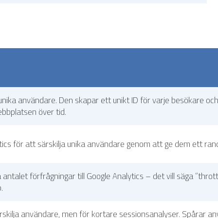
 unika användare. Den skapar ett unikt ID för varje besökare oc
bplatsen över tid.
ics för att särskilja unika användare genom att ge dem ett r
antalet förfrågningar till Google Analytics – det vill säga ”thro
.
rskilja användare, men för kortare sessionsanalyser. Spårar 