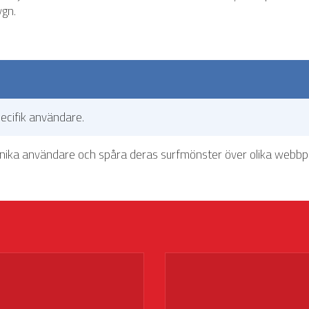
ygn.
pecifik användare.
 unika användare och spåra deras surfmönster över olika webbpl