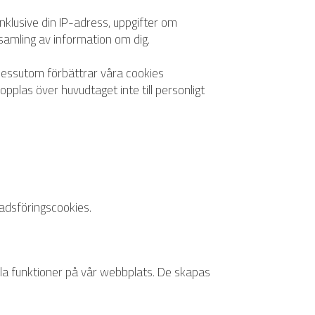
klusive din IP-adress, uppgifter om
samling av information om dig.
 Dessutom förbättrar våra cookies
las över huvudtaget inte till personligt
dsföringscookies
.
la funktioner på vår webbplats. De skapas