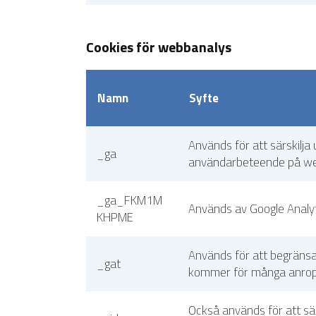
Cookies för webbanalys
Namn
Syfte
Används för att särskilja
_ga
användarbeteende på web
_ga_FKM1M
Används av Google Analyt
KHPME
Används för att begränsa 
_gat
kommer för många anrop
Också används för att sä