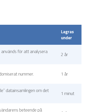
Lagras
under
h används för att analysera
2 år
andomiserat nummer.
1 år
ttle” datainsamlingen om det
1 minut
användarens beteende på