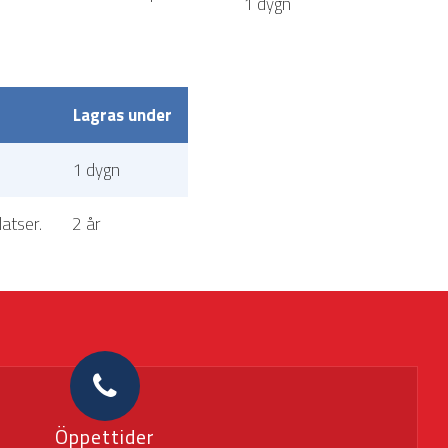
1 dygn
Lagras under
1 dygn
atser.
2 år
Öppettider